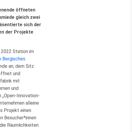
enende öffneten
hmiede gleich zwei
sentierte sich der
en der Projekte
 2022 Station im
b Bergisches
nde an, dem Sitz
öffnet und
fabrik mit
ehmen und
n „Open-Innovation-
Unternehmen alleine
s Projekt einen
den Besucher*innen
 die Räumlichkeiten