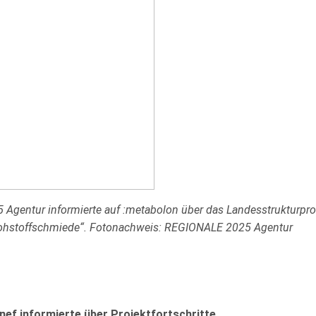
Agentur informierte auf :metabolon über das Landesstrukturp
 rohstoffschmiede“. Fotonachweis: REGIONALE 2025 Agentur
ef informierte über Projektfortschritte