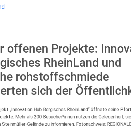
r offenen Projekte: Innov
gisches RheinLand und
che rohstoffschmiede
erten sich der Öffentlich
kt „Innovation Hub Bergisches RheinLand“ öffnete seine Pfor
jekte. Mehr als 200 Besucher*innen nutzen die Gelegenheit, sic
m Steinmüller-Gelände zu informieren. Fotonachweis: REGIONAL