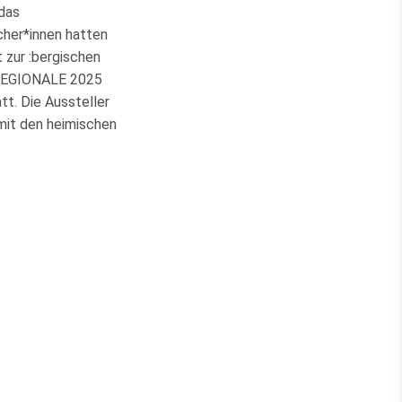
das
cher*innen hatten
 zur :bergischen
r REGIONALE 2025
t. Die Aussteller
mit den heimischen