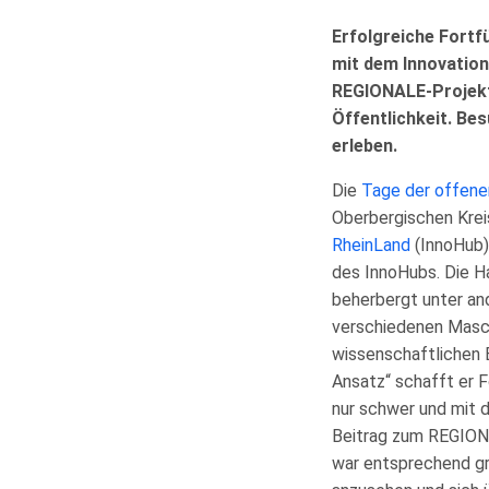
Erfolgreiche Fortf
mit dem Innovation
REGIONALE-Projekte
Öffentlichkeit. Be
erleben.
Die
Tage der offene
Oberbergischen Krei
RheinLand
(InnoHub)
des InnoHubs. Die Ha
beherbergt unter an
verschiedenen Masch
wissenschaftlichen 
Ansatz“ schafft er F
nur schwer und mit d
Beitrag zum REGIO
war entsprechend gr