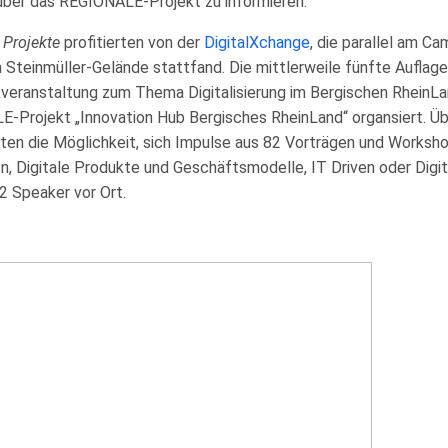
über das REGIONALE-Projekt zu informieren.
 Projekte
profitierten von der
DigitalXchange
, die parallel am 
 Steinmüller-Gelände stattfand. Die mittlerweile fünfte Auflag
veranstaltung zum Thema Digitalisierung im Bergischen RheinL
Projekt „Innovation Hub Bergisches RheinLand“ organsiert. Ü
ten die Möglichkeit, sich Impulse aus 82 Vorträgen und Works
, Digitale Produkte und Geschäftsmodelle, IT Driven oder Digita
2 Speaker vor Ort.