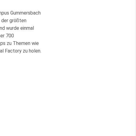
Campus Gummersbach
e der größten
and wurde einmal
ber 700
hops zu Themen wie
l Factory zu holen.