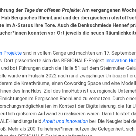
ührung der
Tage der offenen Projekte
: Am vergangenen Woch
 Hub Bergisches RheinLand und der :bergischen rohstoffsc
 im A-Status ihre Tore. Auch die Denkschmiede Hennef prä
sucher*innen konnten vor Ort jeweils die neuen Räumlichkeit
n Projekte
sind in vollem Gange und machten am 17. September
s. Dort präsentierte sich das REGIONALE-Projekt
Innovation Hu
 und bot Führungen durch die Halle 51 auf dem Steinmüller-Gelä
lle wurde im Frühjahr 2022 nach rund zweijähriger Umbauzeit er
derem die Kreativräume, einen Coworking Space und eine Modell
inen des InnoHubs. Ziel des InnoHubs ist es, regionale Untern
Einrichtungen im Bergischen RheinLand zu vernetzen. Durch eine
orschungsmöglichkeiten im Kontext der Digitalisierung, die für 
eutlich größerem Aufwand zu realisieren wären. Damit leistet da
NALE-Handlungsfeld
Arbeit und Innovation
bei. Die Neugier bei 
oß: Mehr als 200 Teilnehmer*innen nutzen die Gelegenheit, sich