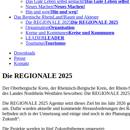
Das Gute Leben selbst gemacht!
Das Gute Leben selbst
Neues Machen!
Neues Machen!
Hin und weg!
Hin und weg!
Das Bergische RheinLand!
Raum und Akteure
Die REGIONALE 2025
Die REGIONALE 2025
Organisation
Organisation
Kreise und Kommunen
Kreise und Kommunen
LEADER
LEADER
Tourismus
Tourismus
Downloads
Presse
Kontakt
Die REGIONALE 2025
Der Oberbergische Kreis, der Rheinisch-Bergische Kreis, der Rhein-
des Landes Nordrhein-Westfalen beworben: Die REGIONALE 2025. Um 
Die REGIONALE 2025 Agentur setzt dieses Ziel bis ins Jahr 2026 g
um. Dafür wurden aktuelle und kommende Herausforderungen des Raumes 
befinden sich in der Umsetzung und einige sind noch in der Planun
Zukunft“.
Die Projekte werden in fünf Zukunftsthemen umgesetzt: