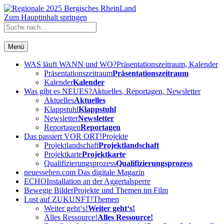
Zum Hauptinhalt springen
Menü
WAS läuft WANN und WO?
Präsentationszeitraum, Kalender
Präsentationszeitraum
Präsentationszeitraum
Kalender
Kalender
Was gibt es NEUES?
Aktuelles, Reportagen, Newsletter
Aktuelles
Aktuelles
Klappstuhl
Klappstuhl
Newsletter
Newsletter
Reportagen
Reportagen
Das passiert VOR ORT!
Projekte
Projektlandschaft
Projektlandschaft
Projektkarte
Projektkarte
Qualifizierungsprozess
Qualifizierungsprozess
neuessehen.com
Das digitale Magazin
ECHO
Installation an der Aggertalsperre
Bewegte Bilder
Projekte und Themen im Film
Lust auf ZUKUNFT!
Themen
Weiter geht‘s!
Weiter geht‘s!
Alles Ressource!
Alles Ressource!