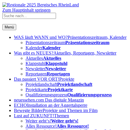
Zum Hauptinhalt springen
Menü
WAS läuft WANN und WO?
Präsentationszeitraum, Kalender
Präsentationszeitraum
Präsentationszeitraum
Kalender
Kalender
Was gibt es NEUES?
Aktuelles, Reportagen, Newsletter
Aktuelles
Aktuelles
Klappstuhl
Klappstuhl
Newsletter
Newsletter
Reportagen
Reportagen
Das passiert VOR ORT!
Projekte
Projektlandschaft
Projektlandschaft
Projektkarte
Projektkarte
Qualifizierungsprozess
Qualifizierungsprozess
neuessehen.com
Das digitale Magazin
ECHO
Installation an der Aggertalsperre
Bewegte Bilder
Projekte und Themen im Film
Lust auf ZUKUNFT!
Themen
Weiter geht‘s!
Weiter geht‘s!
Alles Ressource!
Alles Ressource!