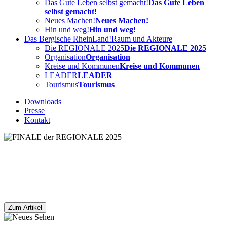
Das Gute Leben selbst gemacht!
Das Gute Leben
selbst gemacht!
Neues Machen!
Neues Machen!
Hin und weg!
Hin und weg!
Das Bergische RheinLand!
Raum und Akteure
Die REGIONALE 2025
Die REGIONALE 2025
Organisation
Organisation
Kreise und Kommunen
Kreise und Kommunen
LEADER
LEADER
Tourismus
Tourismus
Downloads
Presse
Kontakt
FINALE der REGIONALE 2025
Mit dem Zeltfestival in Much wurde das Finale der REGIONALE
2025 Bergisches RheinLand gefeiert.
Zum Artikel