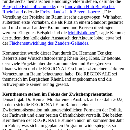
für die sechs thematischen Handlungsfeldern stehen, darunter die
Bergische Rohstoffschmiede
, den
Innovation Hub Bergisches
RheinLand
oder die
Freizeitlandschaft Bevertalsperre
. „Die
Verteilung der Projekte im Raum ist sehr ausgewogen. Wir haben
außerdem erste Vorhaben, die als Pilot an einem Standort gestartet
sind und nun auf andere Kommunen und Kreisen übertragen
werden. Ein gutes Beispiel sind die
Mobilstationen
“, sagte Kemme,
der zudem den kollegialen Austausch der Akteure lobte, etwa bei
der
Flächenentwicklung des Zanders-Geländes
.
Kommentiert wurde dieser Part durch Dr. Hermann Tengler,
Referatsleiter Wirtschaftsförderung
Rhein-Sieg-Kreis. Er betonte,
dass viele Projekte über die kommunalen und Kreisgrenzen
hinauswirken und die REGIONALE schon jetzt zu einer stärkeren
Vernetzung im Raum beigetragen habe. Die REGIONALE sei
thematisch im Bergischen RheinLand angekommen und die
Schwerpunkte seinen richtig gesetzt.
Kernthemen stehen im Fokus der Zwischenpräsentation
Danach gab Dr. Reimar Molitor einen Ausblick auf das Jahr 2022,
in dem sich die REGIONALE im Rahmen einer
Zwischenpräsentation mit unterschiedlichen Formaten der Politik,
der Fachwelt und einer breiten Öffentlichkeit vorstellt. Die beiden
Kernthemen der REGIONALE stünden auch im kommenden Jahr
im Fokus, was sich am geplanten Programm widerspiegele, so