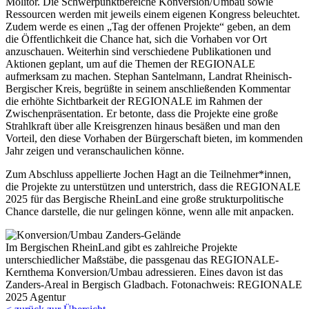
Molitor. Die Schwerpunktbereiche Konversion/Umbau sowie
Ressourcen werden mit jeweils einem eigenen Kongress beleuchtet.
Zudem werde es einen „Tag der offenen Projekte“ geben, an dem
die Öffentlichkeit die Chance hat, sich die Vorhaben vor Ort
anzuschauen. Weiterhin sind verschiedene Publikationen und
Aktionen geplant, um auf die Themen der REGIONALE
aufmerksam zu machen. Stephan Santelmann, Landrat Rheinisch-
Bergischer Kreis, begrüßte in seinem anschließenden Kommentar
die erhöhte Sichtbarkeit der REGIONALE im Rahmen der
Zwischenpräsentation. Er betonte, dass die Projekte eine große
Strahlkraft über alle Kreisgrenzen hinaus besäßen und man den
Vorteil, den diese Vorhaben der Bürgerschaft bieten, im kommenden
Jahr zeigen und veranschaulichen könne.
Zum Abschluss appellierte Jochen Hagt an die Teilnehmer*innen,
die Projekte zu unterstützen und unterstrich, dass die REGIONALE
2025 für das Bergische RheinLand eine große strukturpolitische
Chance darstelle, die nur gelingen könne, wenn alle mit anpacken.
Im Bergischen RheinLand gibt es zahlreiche Projekte
unterschiedlicher Maßstäbe, die passgenau das REGIONALE-
Kernthema Konversion/Umbau adressieren. Eines davon ist das
Zanders-Areal in Bergisch Gladbach. Fotonachweis: REGIONALE
2025 Agentur