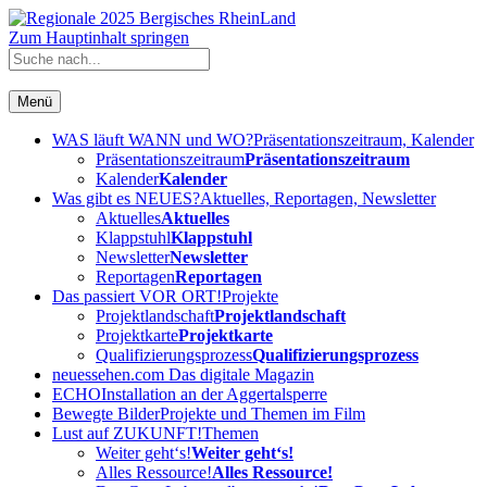
Zum Hauptinhalt springen
Menü
WAS läuft WANN und WO?
Präsentationszeitraum, Kalender
Präsentationszeitraum
Präsentationszeitraum
Kalender
Kalender
Was gibt es NEUES?
Aktuelles, Reportagen, Newsletter
Aktuelles
Aktuelles
Klappstuhl
Klappstuhl
Newsletter
Newsletter
Reportagen
Reportagen
Das passiert VOR ORT!
Projekte
Projektlandschaft
Projektlandschaft
Projektkarte
Projektkarte
Qualifizierungsprozess
Qualifizierungsprozess
neuessehen.com
Das digitale Magazin
ECHO
Installation an der Aggertalsperre
Bewegte Bilder
Projekte und Themen im Film
Lust auf ZUKUNFT!
Themen
Weiter geht‘s!
Weiter geht‘s!
Alles Ressource!
Alles Ressource!