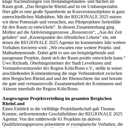
kluge Nachnutzungen von Bestandsgebäuden- und flächen im
Raum groß. „Das Bergische RheinLand ist ein Umbauspezialist.
Hier gibt es eine große Spannbreite an Konversionsobjekten in ganz
unterschiedlichen Maßstäben. Mit der REGIONALE 2025 nutzen
wir diese Potenziale und versuchen, aus Pilotprojekten Serienfälle
für den Raum zu entwickeln“. In diesem Zusammenhang ging
Molitor auf die Aktivierungsprozesse „Ressourcen“, „Aus der Zeit
gefallen“ und „Knotenpunkte des öffentlichen Lebens“ ein, mit
denen die REGIONALE 2025 Agentur im kommenden Jahr weitere
Vorhaben forcieren wird: „Wir erwarten eine weitere Projekt- und
Maßnahmenrunde. Dabei geht es uns um beispielgebende und
passgenaue Projekte, damit sich der Raum positiv entwickeln kann.“
Uwe Richrath, Oberbürgermeister der Stadt Leverkusen und
Vorstandsvorsitzender des Region Köln/Bonn e.V., stellte in seiner
anschließenden Kommentierung die enge Verbundenheit zwischen
dem Bergischen RheinLand und der Rheinschiene dar und betonte
die gute und vertrauensvolle Zusammenarbeit der Kommunen und
Akteure innerhalb der Region Köln/Bonn.
Ausgewogene Projektverteilung im gesamten Bergischen
RheinLand
Einen Einblick in die vielfältige Projektlandschaft gab Thomas
Kemme, stellvertretender Geschäftsführer der REGIONALE 2025
Agentur. Von den mittlerweile 61 Projekten im aktiven
Qualifizierungsprozess präsentierte er exemplarische Vorhaben, die