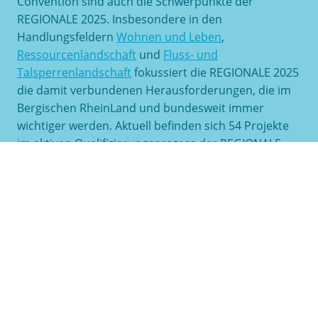
Convention sind auch die Schwerpunkte der
REGIONALE 2025. Insbesondere in den
Handlungsfeldern
Wohnen und Leben
,
Ressourcenlandschaft
und
Fluss- und
Talsperrenlandschaft
fokussiert die REGIONALE 2025
die damit verbundenen Herausforderungen, die im
Bergischen RheinLand und bundesweit immer
wichtiger werden. Aktuell befinden sich 54 Projekte
im aktiven Qualifizierungsprozess der REGIONALE,
davon beschäftigen sich genau die Hälfte mit dem
Umbau/Transformation von Beständen oder der
infrastrukturellen Weiterentwicklung von Talsperren
und Flusskorridoren.
Die REGIONALE 2025 Agentur informierte auf der
polis Convention über ihre Ziele und Projekte. Im
Gespräch mit den Mitarbeiterinnen und Mitarbeitern
der REGIONALE interessierte Besucher*innen vor
allem die konkrete Entwicklung von Flächen und die