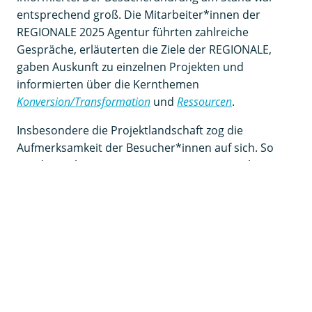
entsprechend groß. Die Mitarbeiter*innen der
REGIONALE 2025 Agentur führten zahlreiche
Gespräche, erläuterten die Ziele der REGIONALE,
gaben Auskunft zu einzelnen Projekten und
informierten über die Kernthemen
Konversion/Transformation
und
Ressourcen
.
Insbesondere die Projektlandschaft zog die
Aufmerksamkeit der Besucher*innen auf sich. So
wurden viele Fragen von Gästen aus Bergisch
Gladbach zum Projekt
Konversion Zanders-Gelände
gestellt. Auch die Projekte im Rahmen des
Handlungsfeldes
Fluss- und Talsperrenlandschaft
waren oftmals Gesprächsthema. Die vielen positiven
Reaktionen zeigten einmal mehr, dass die
REGIONALE 2025 im Raum angekommen ist und
wichtige Zukunftsthemen in den Fokus nimmt, die
die Menschen im Bergischen RheinLand