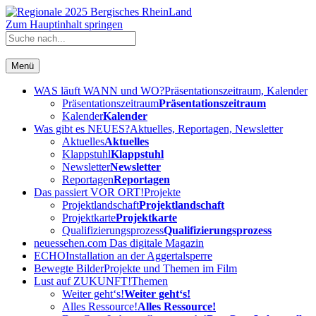
Zum Hauptinhalt springen
Menü
WAS läuft WANN und WO?
Präsentationszeitraum, Kalender
Präsentationszeitraum
Präsentationszeitraum
Kalender
Kalender
Was gibt es NEUES?
Aktuelles, Reportagen, Newsletter
Aktuelles
Aktuelles
Klappstuhl
Klappstuhl
Newsletter
Newsletter
Reportagen
Reportagen
Das passiert VOR ORT!
Projekte
Projektlandschaft
Projektlandschaft
Projektkarte
Projektkarte
Qualifizierungsprozess
Qualifizierungsprozess
neuessehen.com
Das digitale Magazin
ECHO
Installation an der Aggertalsperre
Bewegte Bilder
Projekte und Themen im Film
Lust auf ZUKUNFT!
Themen
Weiter geht‘s!
Weiter geht‘s!
Alles Ressource!
Alles Ressource!