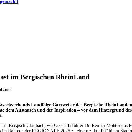
 gemacht!
ast im Bergischen RheinLand
des Zweckverbands Landfolge Garzweiler das Bergische RheinLa
ente dem Austausch und der Inspiration – vor dem Hintergrund de
t.
n Bergisch Gladbach, wo Geschäftsführer Dr. Reimar Molitor das F
as im Rahmen der REGIONALE 2025 zu einem zukunftsfähigen Stadtqua