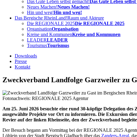
Das Gute Leben selbst gemacht!
Das Gute Leben selbst
Neues Machen!
Neues Machen!
Hin und weg!
Hin und weg!
Das Bergische RheinLand!
Raum und Akteure
Die REGIONALE 2025
Die REGIONALE 2025
Organisation
Organisation
Kreise und Kommunen
Kreise und Kommunen
LEADER
LEADER
Tourismus
Tourismus
Downloads
Presse
Kontakt
Zweckverband Landfolge Garzweiler zu G
Fotonachweis: REGIONALE 2025 Agentur
Am 25. Juni 2026 besuchte eine rund 30-köpfige Delegation 
ausgewählte Projekte vor Ort zu informieren. Die Exkursion di
Revier auf der linken Rheinseite, den der Zweckverband begleite
Der Besuch begann am Vormittag bei der REGIONALE 2025 Agentur i
Löhlein von der Stadt Bergisch Gladbach über das
Zanders-Areal
, d