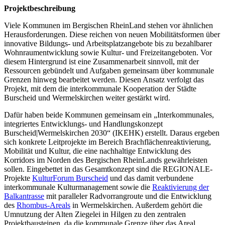
Projektbeschreibung
Viele Kommunen im Bergischen RheinLand stehen vor ähnlichen
Herausforderungen. Diese reichen von neuen Mobilitätsformen über
innovative Bildungs- und Arbeitsplatzangebote bis zu bezahlbarer
Wohnraumentwicklung sowie Kultur- und Freizeitangeboten. Vor
diesem Hintergrund ist eine Zusammenarbeit sinnvoll, mit der
Ressourcen gebündelt und Aufgaben gemeinsam über kommunale
Grenzen hinweg bearbeitet werden. Diesen Ansatz verfolgt das
Projekt, mit dem die interkommunale Kooperation der Städte
Burscheid und Wermelskirchen weiter gestärkt wird.
Dafür haben beide Kommunen gemeinsam ein „Interkommunales,
integriertes Entwicklungs- und Handlungskonzept
Burscheid|Wermelskirchen 2030“ (IKEHK) erstellt. Daraus ergeben
sich konkrete Leitprojekte im Bereich Brachflächenreaktivierung,
Mobilität und Kultur, die eine nachhaltige Entwicklung des
Korridors im Norden des Bergischen RheinLands gewährleisten
sollen. Eingebettet in das Gesamtkonzept sind die REGIONALE-
Projekte
KulturForum Burscheid
und das damit verbundene
interkommunale Kulturmanagement sowie die
Reaktivierung der
Balkantrasse
mit paralleler Radvorrangroute und die Entwicklung
des
Rhombus-Areals
in Wermelskirchen. Außerdem gehört die
Umnutzung der Alten Ziegelei in Hilgen zu den zentralen
Projektbausteinen, da die kommunale Grenze über das Areal