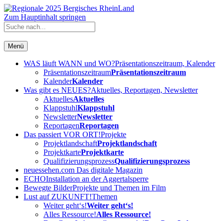
Zum Hauptinhalt springen
Menü
WAS läuft WANN und WO?
Präsentationszeitraum, Kalender
Präsentationszeitraum
Präsentationszeitraum
Kalender
Kalender
Was gibt es NEUES?
Aktuelles, Reportagen, Newsletter
Aktuelles
Aktuelles
Klappstuhl
Klappstuhl
Newsletter
Newsletter
Reportagen
Reportagen
Das passiert VOR ORT!
Projekte
Projektlandschaft
Projektlandschaft
Projektkarte
Projektkarte
Qualifizierungsprozess
Qualifizierungsprozess
neuessehen.com
Das digitale Magazin
ECHO
Installation an der Aggertalsperre
Bewegte Bilder
Projekte und Themen im Film
Lust auf ZUKUNFT!
Themen
Weiter geht‘s!
Weiter geht‘s!
Alles Ressource!
Alles Ressource!