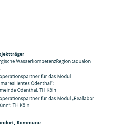
ojektträger
rgische WasserkompetenzRegion :aqualon
.
operationspartner für das Modul
limaresilientes Odenthal“:
meinde Odenthal, TH Köln
operationspartner für das Modul „Reallabor
ünn“: TH Köln
andort, Kommune