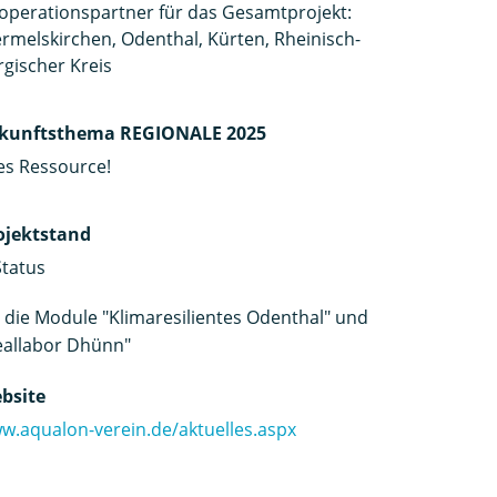
operationspartner für das Gesamtprojekt:
rmelskirchen, Odenthal, Kürten, Rheinisch-
rgischer Kreis
kunftsthema REGIONALE 2025
les Ressource!
ojektstand
Status
r die Module "Klimaresilientes Odenthal" und
eallabor Dhünn"
bsite
w.aqualon-verein.de/aktuelles.aspx