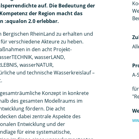
Ko
lsperrendichte auf. Die Bedeutung der
We
 Kompetenz der Region macht das
Be
 :aqualon 2.0 erlebbar.
 im Bergischen RheinLand zu erhalten und
Zu
 für verschiedene Akteure zu heben.
Al
aßnahmen in den acht Projekt-
wasserTECHNIK, wasserLAND,
LEBNIS, wasserNATUR,
Pr
liche und technische Wasserkreislauf –
A-
.
fü
 gesamträumliche Konzept in konkrete
"R
halb des gesamten Modellraums im
ntwicklung fördern. Die acht
We
 decken dabei zentrale Aspekte des
ww
onalen Entwicklung und der
ndlage für eine systematische,