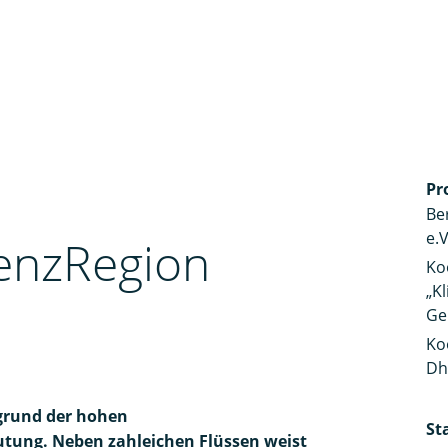
Pr
Be
e.V
enzRegion
Ko
„K
Ge
Ko
Dh
grund der hohen
St
tung. Neben zahleichen Flüssen weist