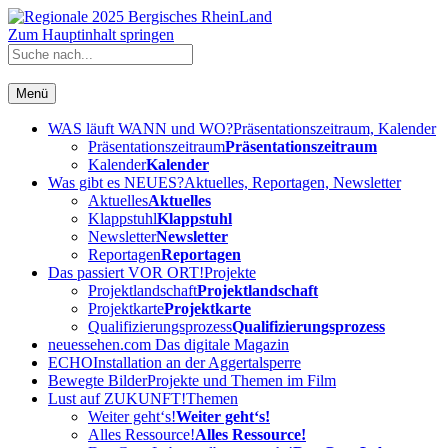
Zum Hauptinhalt springen
Menü
WAS läuft WANN und WO?
Präsentationszeitraum, Kalender
Präsentationszeitraum
Präsentationszeitraum
Kalender
Kalender
Was gibt es NEUES?
Aktuelles, Reportagen, Newsletter
Aktuelles
Aktuelles
Klappstuhl
Klappstuhl
Newsletter
Newsletter
Reportagen
Reportagen
Das passiert VOR ORT!
Projekte
Projektlandschaft
Projektlandschaft
Projektkarte
Projektkarte
Qualifizierungsprozess
Qualifizierungsprozess
neuessehen.com
Das digitale Magazin
ECHO
Installation an der Aggertalsperre
Bewegte Bilder
Projekte und Themen im Film
Lust auf ZUKUNFT!
Themen
Weiter geht‘s!
Weiter geht‘s!
Alles Ressource!
Alles Ressource!