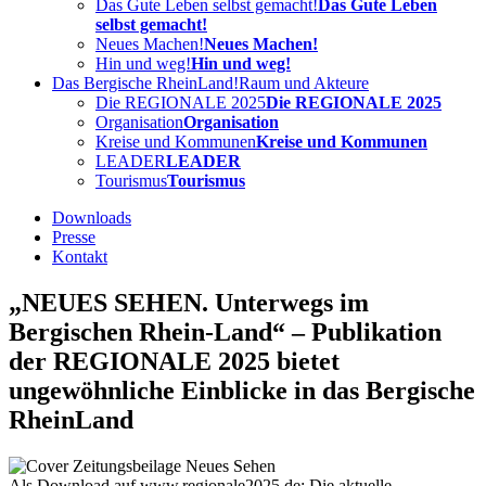
Das Gute Leben selbst gemacht!
Das Gute Leben
selbst gemacht!
Neues Machen!
Neues Machen!
Hin und weg!
Hin und weg!
Das Bergische RheinLand!
Raum und Akteure
Die REGIONALE 2025
Die REGIONALE 2025
Organisation
Organisation
Kreise und Kommunen
Kreise und Kommunen
LEADER
LEADER
Tourismus
Tourismus
Downloads
Presse
Kontakt
„NEUES SEHEN. Unterwegs im
Bergischen Rhein-Land“ – Publikation
der REGIONALE 2025 bietet
ungewöhnliche Einblicke in das Bergische
RheinLand
Als Download auf www.regionale2025.de: Die aktuelle