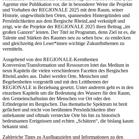
Agentur eine Publikation vor, die in besonderer Weise die Projekte
und Vorhaben der REGIONALE 2025 mit dem Raum, seiner
Historie, ungewöhnlichen Orten, spannenden Hintergründen und
Persönlichkeiten aus dem Bergische RheinLand verknüpft und
zeigt, wie die Projekte der REGIONALE 2025 ihren Beitrag „im
großen Ganzen“ leisten. Der Titel ist Programm, denn Ziel ist es, die
Talente und Stärken des Raumes neu zu sehen bzw. zu entdecken
und gleichzeitig den Leser*innen wichtige Zukunftsthemen zu
vermitteln.
Ausgehend von den REGIONALE-Kernthemen
Konversion/Transformation und Ressourcen lotet das Medium in
neun Kapiteln die vielen verschiedenen Facetten des Bergischen
RheinLandes aus. Dabei werden Orte, Menschen und
Begebenheiten vorgestellt und mit den Leitthemen der
REGIONALE in Beziehung gesetzt. Unter anderem geht es in den
einzelnen Kapiteln um die Bedeutung des Wassers für den Raum,
den Gemeinschaftssinn der Menschen vor Ort oder den
Erfindergeist im Bergischen. Das thematische Spektrum ist breit
gefächert und reicht von berühmten Persönlichkeiten über
unbekannte und oftmals versteckte Orte bis hin zu historisch
bedeutsamen Ereignissen und echten „Schätzen“, die bislang kaum
bekannt sind.
Zahlreiche Tipps zu Ausflugszielen und Informationen zu den