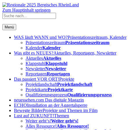
Zum Hauptinhalt springen
Menü
WAS läuft WANN und WO?
Präsentationszeitraum, Kalender
Präsentationszeitraum
Präsentationszeitraum
Kalender
Kalender
Was gibt es NEUES?
Aktuelles, Reportagen, Newsletter
Aktuelles
Aktuelles
Klappstuhl
Klappstuhl
Newsletter
Newsletter
Reportagen
Reportagen
Das passiert VOR ORT!
Projekte
Projektlandschaft
Projektlandschaft
Projektkarte
Projektkarte
Qualifizierungsprozess
Qualifizierungsprozess
neuessehen.com
Das digitale Magazin
ECHO
Installation an der Aggertalsperre
Bewegte Bilder
Projekte und Themen im Film
Lust auf ZUKUNFT!
Themen
Weiter geht‘s!
Weiter geht‘s!
Alles Ressource!
Alles Ressource!