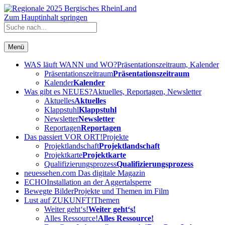
Zum Hauptinhalt springen
Menü
WAS läuft WANN und WO?
Präsentationszeitraum, Kalender
Präsentationszeitraum
Präsentationszeitraum
Kalender
Kalender
Was gibt es NEUES?
Aktuelles, Reportagen, Newsletter
Aktuelles
Aktuelles
Klappstuhl
Klappstuhl
Newsletter
Newsletter
Reportagen
Reportagen
Das passiert VOR ORT!
Projekte
Projektlandschaft
Projektlandschaft
Projektkarte
Projektkarte
Qualifizierungsprozess
Qualifizierungsprozess
neuessehen.com
Das digitale Magazin
ECHO
Installation an der Aggertalsperre
Bewegte Bilder
Projekte und Themen im Film
Lust auf ZUKUNFT!
Themen
Weiter geht‘s!
Weiter geht‘s!
Alles Ressource!
Alles Ressource!