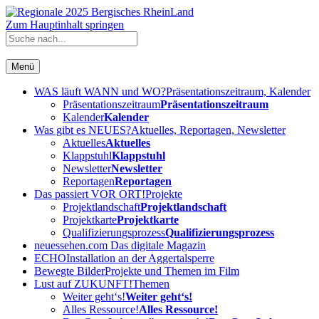
Zum Hauptinhalt springen
Menü
WAS läuft WANN und WO?
Präsentationszeitraum, Kalender
Präsentationszeitraum
Präsentationszeitraum
Kalender
Kalender
Was gibt es NEUES?
Aktuelles, Reportagen, Newsletter
Aktuelles
Aktuelles
Klappstuhl
Klappstuhl
Newsletter
Newsletter
Reportagen
Reportagen
Das passiert VOR ORT!
Projekte
Projektlandschaft
Projektlandschaft
Projektkarte
Projektkarte
Qualifizierungsprozess
Qualifizierungsprozess
neuessehen.com
Das digitale Magazin
ECHO
Installation an der Aggertalsperre
Bewegte Bilder
Projekte und Themen im Film
Lust auf ZUKUNFT!
Themen
Weiter geht‘s!
Weiter geht‘s!
Alles Ressource!
Alles Ressource!