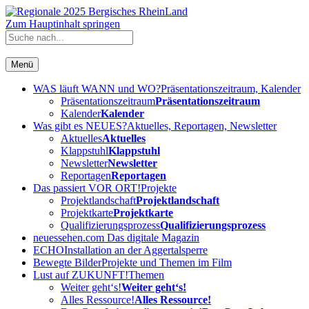
Zum Hauptinhalt springen
Menü
WAS läuft WANN und WO?
Präsentationszeitraum, Kalender
Präsentationszeitraum
Präsentationszeitraum
Kalender
Kalender
Was gibt es NEUES?
Aktuelles, Reportagen, Newsletter
Aktuelles
Aktuelles
Klappstuhl
Klappstuhl
Newsletter
Newsletter
Reportagen
Reportagen
Das passiert VOR ORT!
Projekte
Projektlandschaft
Projektlandschaft
Projektkarte
Projektkarte
Qualifizierungsprozess
Qualifizierungsprozess
neuessehen.com
Das digitale Magazin
ECHO
Installation an der Aggertalsperre
Bewegte Bilder
Projekte und Themen im Film
Lust auf ZUKUNFT!
Themen
Weiter geht‘s!
Weiter geht‘s!
Alles Ressource!
Alles Ressource!