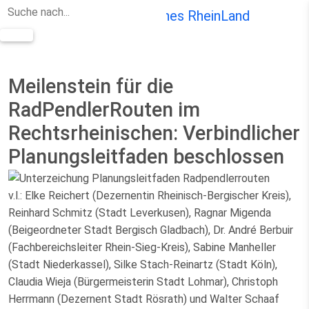
Zum Hauptinhalt springen
Meilenstein für die
RadPendlerRouten im
Rechtsrheinischen: Verbindlicher
Planungsleitfaden beschlossen
v.l.: Elke Reichert (Dezernentin Rheinisch-Bergischer Kreis),
Reinhard Schmitz (Stadt Leverkusen), Ragnar Migenda
(Beigeordneter Stadt Bergisch Gladbach), Dr. André Berbuir
(Fachbereichsleiter Rhein-Sieg-Kreis), Sabine Manheller
(Stadt Niederkassel), Silke Stach-Reinartz (Stadt Köln),
Claudia Wieja (Bürgermeisterin Stadt Lohmar), Christoph
Herrmann (Dezernent Stadt Rösrath) und Walter Schaaf