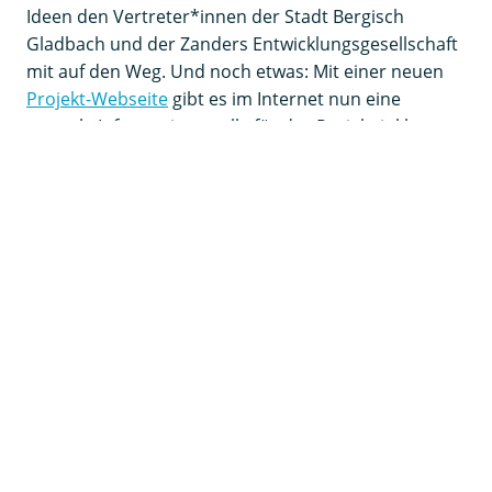
Ideen den Vertreter*innen der Stadt Bergisch
Gladbach und der Zanders Entwicklungsgesellschaft
mit auf den Weg. Und noch etwas: Mit einer neuen
Projekt-Webseite
gibt es im Internet nun eine
zentrale Informationsstelle für das Projekt inkl.
Veranstaltungskalender.
Der Gleispark ist Teil der
Gesamt-Konversion des 36
ha großen Areals im Rahmen der REGIONALE 2025
,
dem größten Konversionsvorhaben im
Rechtsrheinischen der Region Köln/Bonn. Der Park
wurde mit Mitteln der Städtebauförderung
umgesetzt.
Vor allem die Kinder nahmen die neuen Spiel- und
Sportangebote direkt in Beschlag. Fotonachweis:
Stadt Bergisch Gladbach, Julia Holland