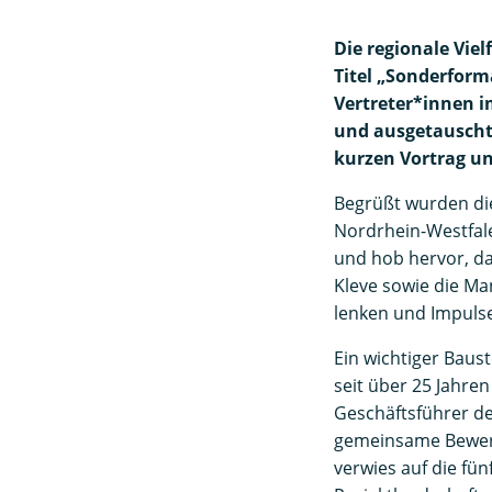
Die regionale Vie
Titel „Sonderform
Vertreter*innen 
und ausgetauscht
kurzen Vortrag un
Begrüßt wurden di
Nordrhein-Westfale
und hob hervor, d
Kleve sowie die Ma
lenken und Impulse
Ein wichtiger Baus
seit über 25 Jahre
Geschäftsführer d
gemeinsame Bewerb
verwies auf die fü