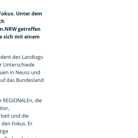
 Fokus. Unter dem
ch
en.NRW getroffen
e sich mit einem
ident des Landtags
r Unterschiede
uen in Neuss und
auf das Bundesland
ie REGIONALEn, die
itor,
beit und die
den Fokus. Er
tige