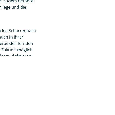
en. Zudem betonte
 lege und die
 Ina Scharrenbach,
tich in ihrer
herausfordernden
e Zukunft möglich
ar zu definieren,
werpunkte gesetzt
es
eises, auf den
mmatik, Strategie
der
vierende und
fühl im Bergischen