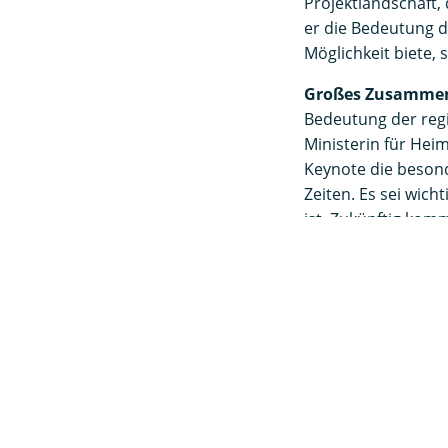
Projektlandschaft,
er die Bedeutung d
Möglichkeit biete, 
Großes Zusammeng
Bedeutung der reg
Ministerin für Heim
Keynote die beson
Zeiten. Es sei wic
ist. Zukünftig komm
welche Akteure in
werden.
In der abschließen
Lenkungsausschuss
Prozess der REGION
sowie konkrete Pro
Projektentwicklung
aufsuchende Proze