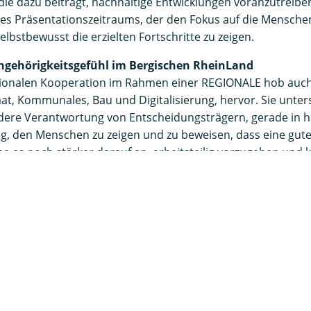
 die dazu beiträgt, nachhaltige Entwicklungen voranzutreib
es Präsentationszeitraums, der den Fokus auf die Menschen
selbstbewusst die erzielten Fortschritte zu zeigen.
ehörigkeitsgefühl im Bergischen RheinLand
ionalen Kooperation im Rahmen einer REGIONALE hob auch
at, Kommunales, Bau und Digitalisierung, hervor. Sie unters
dere Verantwortung von Entscheidungsträgern, gerade in 
htig, den Menschen zu zeigen und zu beweisen, dass eine gut
e es noch stärker darauf an, arbeitsteilig vorzugehen und kl
 einer Region welche Aufgaben übernehmen und welche Sch
den Podiumsdiskussion blickte Jochen Hagt, Vorsitzender d
es der REGIONALE 2025 und Landrat des Oberbergischen Kr
ALE Bergisches RheinLand. Er betonte die Vorteile, Progra
jekte parallel entwickelt zu haben. Dies habe neue Wege in 
 und im Wissenstransfer eröffnet, insbesondere durch akti
sse. Er betonte zudem das große Zusammengehörigkeitsge