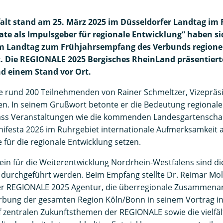
lfalt stand am 25. März 2025 im Düsseldorfer Landtag im
ate als Impulsgeber für regionale Entwicklung“ haben si
im Landtag zum Frühjahrsempfang des Verbunds region
. Die REGIONALE 2025 Bergisches RheinLand präsentiert
d einem Stand vor Ort.
e rund 200 Teilnehmenden von Rainer Schmeltzer, Vizepräs
n. In seinem Grußwort betonte er die Bedeutung regionale
ass Veranstaltungen wie die kommenden Landesgartenscha
nifesta 2026 im Ruhrgebiet internationale Aufmerksamkeit 
 für die regionale Entwicklung setzen.
tein für die Weiterentwicklung Nordrhein-Westfalens sind d
n durchgeführt werden. Beim Empfang stellte Dr. Reimar Mol
er REGIONALE 2025 Agentur, die überregionale Zusammenar
ung der gesamten Region Köln/Bonn in seinem Vortrag in 
nf zentralen Zukunftsthemen der REGIONALE sowie die vielfäl