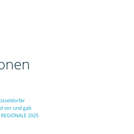
ionen
üsseldorfer
d vor und gab
: REGIONALE 2025