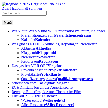
Zum Hauptinhalt springen
Menü
WAS läuft WANN und WO?
Präsentationszeitraum, Kalender
Präsentationszeitraum
Präsentationszeitraum
Kalender
Kalender
Was gibt es NEUES?
Aktuelles, Reportagen, Newsletter
Aktuelles
Aktuelles
Klappstuhl
Klappstuhl
Newsletter
Newsletter
Reportagen
Reportagen
Das passiert VOR ORT!
Projekte
Projektlandschaft
Projektlandschaft
Projektkarte
Projektkarte
Qualifizierungsprozess
Qualifizierungsprozess
neuessehen.com
Das digitale Magazin
ECHO
Installation an der Aggertalsperre
Bewegte Bilder
Projekte und Themen im Film
Lust auf ZUKUNFT!
Themen
Weiter geht‘s!
Weiter geht‘s!
Alles Ressource!
Alles Ressource!