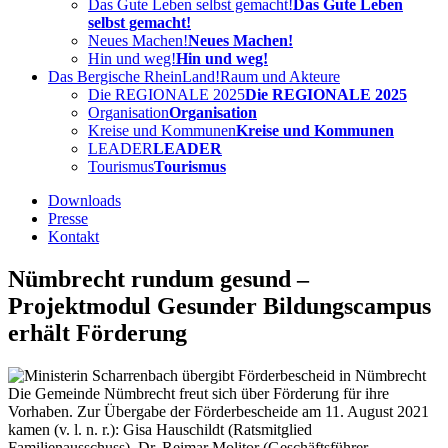
Das Gute Leben selbst gemacht!
Das Gute Leben
selbst gemacht!
Neues Machen!
Neues Machen!
Hin und weg!
Hin und weg!
Das Bergische RheinLand!
Raum und Akteure
Die REGIONALE 2025
Die REGIONALE 2025
Organisation
Organisation
Kreise und Kommunen
Kreise und Kommunen
LEADER
LEADER
Tourismus
Tourismus
Downloads
Presse
Kontakt
Nümbrecht rundum gesund –
Projektmodul Gesunder Bildungscampus
erhält Förderung
Die Gemeinde Nümbrecht freut sich über Förderung für ihre
Vorhaben. Zur Übergabe der Förderbescheide am 11. August 2021
kamen (v. l. n. r.): Gisa Hauschildt (Ratsmitglied
Familienausschuss), Dr. Reimar Molitor (Geschäftsführer