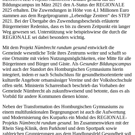
Bildungscampus im März 2021 den A-Status der REGIONALE
2025 erhalten. Die Zuwendungen in Höhe von 4,1 Millionen Euro
stammen aus dem Regelprogramm „Lebendige Zentren“ des STEP
2021. Bei der Übergabe des Zuwendungsbescheids erläuterte
Bürgermeister Redenius, dass es bis zu diesem Zeitpunkt ein langer
Weg gewesen sei. Unterstützung wie beispielswiese die durch die
REGIONALE sei dabei besonders wichtig.
Mit dem Projekt
Nümbrecht rundum gesund
entwickelt die
Gemeinde wesentliche Teile ihres Zentrums weiter und schafft so
eine Ortsmitte mit vielen Nutzungsmöglichkeiten, eine Mitte für alle
Bürgerinnen und Bürger und Gäste. Als
Gesunder Bildungscampus
wird auch der Standort des Homburgischen Gymnasiums hierin
integriert, indem er nach Schulschluss für gesundheitsorientierte und
kulturelle Angebote ortsansässiger Vereine und der Volkshochschule
offen steht. Ministerin Scharrenbach beschrieb das Vorhaben der
Gemeinde Nümbrecht als zukunftsweisend und betonte, dass es als
Vorbild für andere Kommunen dienen könne.
Neben der Transformation des Homburgischen Gymnasiums zu
einem multifunktionalen Begegnungsort ist auch die Aufwertung
und Modernisierung des Kurparks ein Modul des REGIONALE-
Projekts
Nümbrecht rundum gesund
. Im Zusammenwirken mit der
Rhein Sieg-Klinik, dem Parkhotel und dem Sportpark sowie
zahlreichen Gruppierungen aus dem Handlungsfeld Gesundheit soll