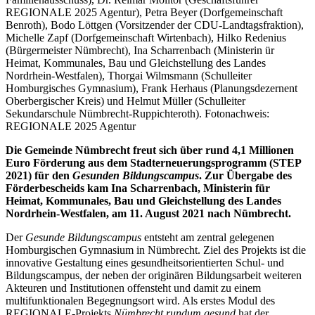
REGIONALE 2025 Agentur), Petra Beyer (Dorfgemeinschaft
Benroth), Bodo Löttgen (Vorsitzender der CDU-Landtagsfraktion),
Michelle Zapf (Dorfgemeinschaft Wirtenbach), Hilko Redenius
(Bürgermeister Nümbrecht), Ina Scharrenbach (Ministerin ür
Heimat, Kommunales, Bau und Gleichstellung des Landes
Nordrhein-Westfalen), Thorgai Wilmsmann (Schulleiter
Homburgisches Gymnasium), Frank Herhaus (Planungsdezernent
Oberbergischer Kreis) und Helmut Müller (Schulleiter
Sekundarschule Nümbrecht-Ruppichteroth). Fotonachweis:
REGIONALE 2025 Agentur
Die Gemeinde Nümbrecht freut sich über rund 4,1 Millionen
Euro Förderung aus dem Stadterneuerungsprogramm (STEP
2021) für den
Gesunden Bildungscampus
. Zur Übergabe des
Förderbescheids kam Ina Scharrenbach, Ministerin für
Heimat, Kommunales, Bau und Gleichstellung des Landes
Nordrhein-Westfalen, am 11. August 2021 nach Nümbrecht.
Der
Gesunde Bildungscampus
entsteht am zentral gelegenen
Homburgischen Gymnasium in Nümbrecht. Ziel des Projekts ist die
innovative Gestaltung eines gesundheitsorientierten Schul- und
Bildungscampus, der neben der originären Bildungsarbeit weiteren
Akteuren und Institutionen offensteht und damit zu einem
multifunktionalen Begegnungsort wird. Als erstes Modul des
REGIONALE-Projekts
Nümbrecht rundum gesund
hat der