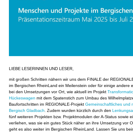
LIEBE LESERINNEN UND LESER,
mit großen Schritten nähern wir uns dem FINALE der REGIONALE 
im Bergischen RheinLand ein Meilenstein oder für einige andere er
bei den Umsetzungen vor Ort, wie aktuell im Projekt
Transformatio
Hückeswagen
mit dem Spatenstich zum Umbau des Wilhelmplatze
Baufortschritten im REGIONALE-Projekt
Gemeinschaftliches und 
Bergisch Gladbach
. Zudem wurden kürzlich durch den
Lenkungsa
fünf weiteren Projekten bzw. Projektmodulen der A-Status sowie e
verliehen, was sie ein gutes Stück näher an ihre Umsetzung vor Ort
geht es also weiter im Bergischen RheinLand. Lassen Sie uns be