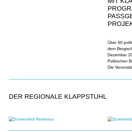
MIT KL
PROGR
PASSG
PROJE
Über 60 poli
dem Bergisc
Dezember 202
Politischen 
Die Veranstal
DER REGIONALE KLAPPSTUHL