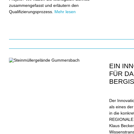
zusammengefasst und erläutern den
Qualifizierungsprozess.
Mehr lesen
EIN IN
FÜR D
BERGI
Der Innovati
als eines de
in die konkr
REGIONALE 2
Klaus Becker
Wissenstrans